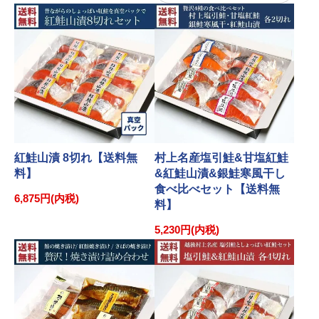
紅鮭山漬 8切れ【送料無
村上名産塩引鮭&甘塩紅鮭
料】
&紅鮭山漬&銀鮭寒風干し
食べ比べセット【送料無
6,875円(内税)
料】
5,230円(内税)