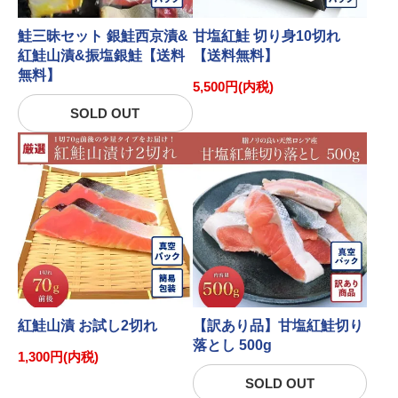
鮭三昧セット 銀鮭西京漬&
甘塩紅鮭 切り身10切れ
紅鮭山漬&振塩銀鮭【送料
【送料無料】
無料】
5,500円(内税)
SOLD OUT
紅鮭山漬 お試し2切れ
【訳あり品】甘塩紅鮭切り
落とし 500g
1,300円(内税)
SOLD OUT