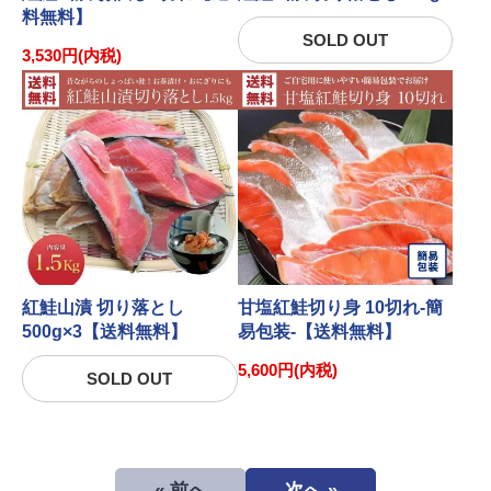
料無料】
SOLD OUT
3,530円(内税)
紅鮭山漬 切り落とし
甘塩紅鮭切り身 10切れ-簡
500g×3【送料無料】
易包装-【送料無料】
5,600円(内税)
SOLD OUT
« 前へ
次へ »