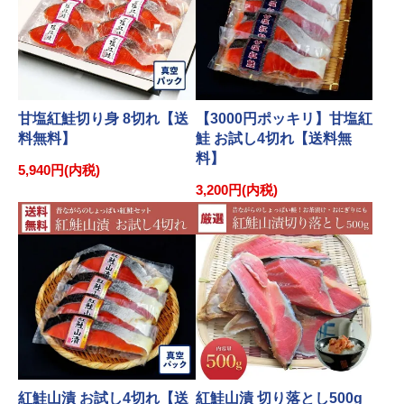
甘塩紅鮭切り身 8切れ【送
【3000円ポッキリ】甘塩紅
料無料】
鮭 お試し4切れ【送料無
料】
5,940円(内税)
3,200円(内税)
紅鮭山漬 お試し4切れ【送
紅鮭山漬 切り落とし500g