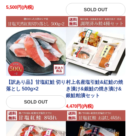
5,500円(内税)
SOLD OUT
【訳あり品】甘塩紅鮭 切り
村上名産塩引鮭&紅鮭の焼
落とし 500g×2
き漬け&銀鮭の焼き漬け&
銀鮭粕漬セット
SOLD OUT
4,470円(内税)