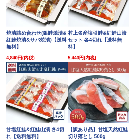
焼漬詰め合わせ(銀鮭焼漬&
村上名産塩引鮭&紅鮭山漬
紅鮭焼漬&サバ焼漬)【送料
セット 各4切れ【送料無
無料】
料】
4,840円(内税)
5,440円(内税)
甘塩紅鮭&紅鮭山漬 各4切
【訳あり品】甘塩天然紅鮭
れ【送料無料】
切り落とし 500g