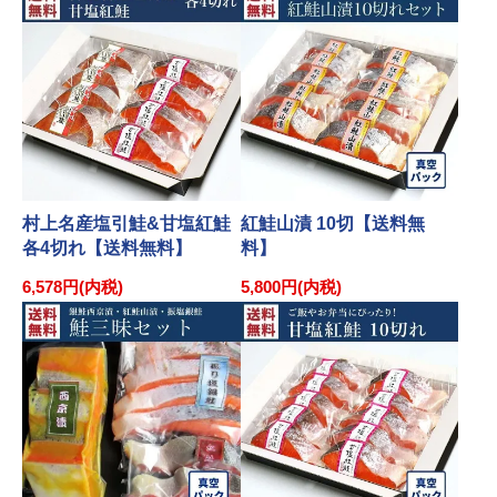
村上名産塩引鮭&甘塩紅鮭
紅鮭山漬 10切【送料無
各4切れ【送料無料】
料】
6,578円(内税)
5,800円(内税)