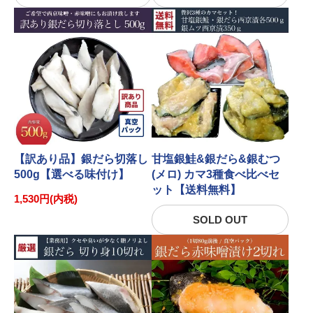
【訳あり品】銀だら切落し
甘塩銀鮭&銀だら&銀むつ
500g【選べる味付け】
(メロ) カマ3種食べ比べセ
ット【送料無料】
1,530円(内税)
SOLD OUT