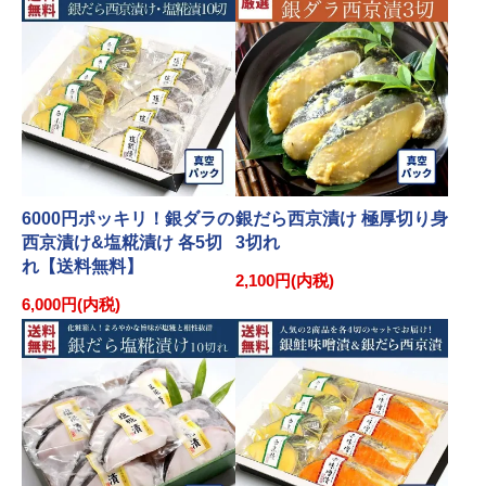
6000円ポッキリ！銀ダラの
銀だら西京漬け 極厚切り身
西京漬け&塩糀漬け 各5切
3切れ
れ【送料無料】
2,100円(内税)
6,000円(内税)