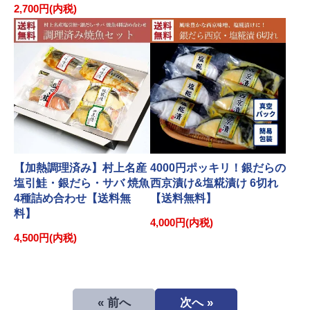
2,700円(内税)
【加熱調理済み】村上名産
4000円ポッキリ！銀だらの
塩引鮭・銀だら・サバ 焼魚
西京漬け&塩糀漬け 6切れ
4種詰め合わせ【送料無
【送料無料】
料】
4,000円(内税)
4,500円(内税)
« 前へ
次へ »