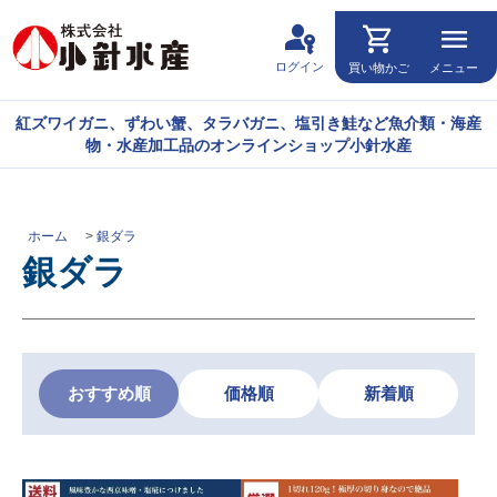
passkey
shopping_cart
menu
ログイン
買い物かご
メニュー
紅ズワイガニ、ずわい蟹、タラバガニ、塩引き鮭など魚介類・海産
物・水産加工品のオンラインショップ小針水産
ホーム
>
銀ダラ
銀ダラ
おすすめ順
価格順
新着順