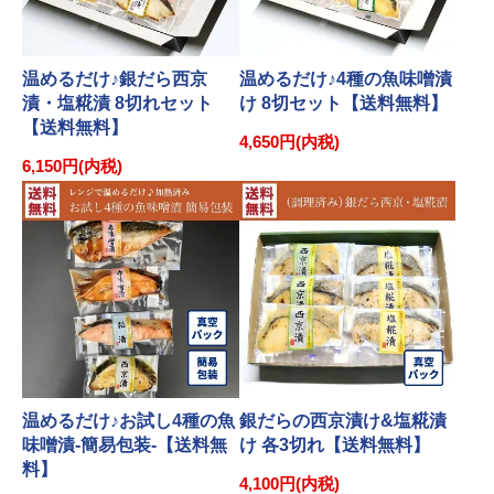
温めるだけ♪銀だら西京
温めるだけ♪4種の魚味噌漬
漬・塩糀漬 8切れセット
け 8切セット【送料無料】
【送料無料】
4,650円(内税)
6,150円(内税)
温めるだけ♪お試し4種の魚
銀だらの西京漬け&塩糀漬
味噌漬-簡易包装-【送料無
け 各3切れ【送料無料】
料】
4,100円(内税)