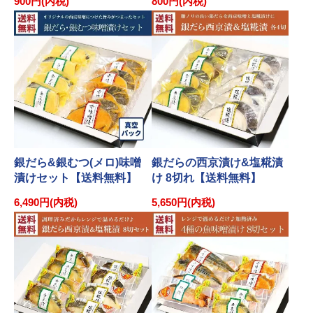
900円(内税)
800円(内税)
銀だら&銀むつ(メロ)味噌
銀だらの西京漬け&塩糀漬
漬けセット【送料無料】
け 8切れ【送料無料】
6,490円(内税)
5,650円(内税)