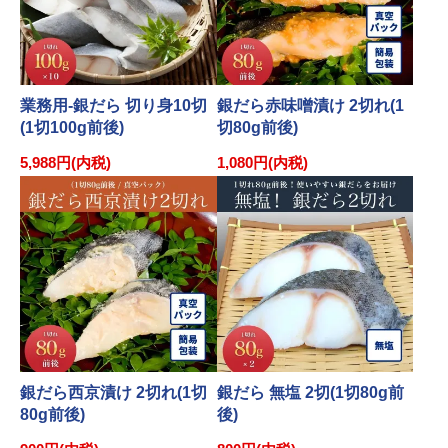
業務用-銀だら 切り身10切
銀だら赤味噌漬け 2切れ(1
(1切100g前後)
切80g前後)
5,988円(内税)
1,080円(内税)
銀だら西京漬け 2切れ(1切
銀だら 無塩 2切(1切80g前
80g前後)
後)