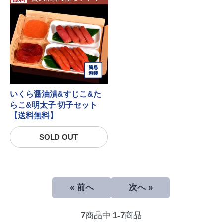
いくら醤油漬&すじこ&た
らこ&明太子 切子セット
【送料無料】
SOLD OUT
« 前へ
次へ »
7
商品中
1-7
商品