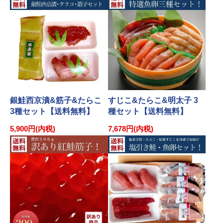
銀鮭西京漬&筋子&たらこ
すじこ&たらこ&明太子 3
3種セット【送料無料】
種セット【送料無料】
5,900円(内税)
7,678円(内税)