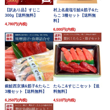
【訳あり品】すじこ
村上名産塩引鮭&筋子&た
300g【送料無料】
らこ 3種セット【送料無
料】
4,780円(内税)
6,000円(内税)
銀鮭西京漬&筋子&たらこ
たらこ&すじこセット【送
3種セット【送料無料】
料無料】
6,250円(内税)
4,510円(内税)