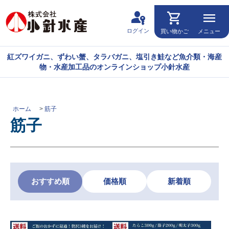
passkey
shopping_cart
menu
ログイン
買い物かご
メニュー
紅ズワイガニ、ずわい蟹、タラバガニ、塩引き鮭など魚介類・海産
物・水産加工品のオンラインショップ小針水産
ホーム
>
筋子
筋子
おすすめ順
価格順
新着順