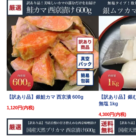
【訳あり品】銀鮭カマ 西京漬 600g
【訳あり品】銀む
無塩 1kg
1,120円(内税)
4,300円(内税)