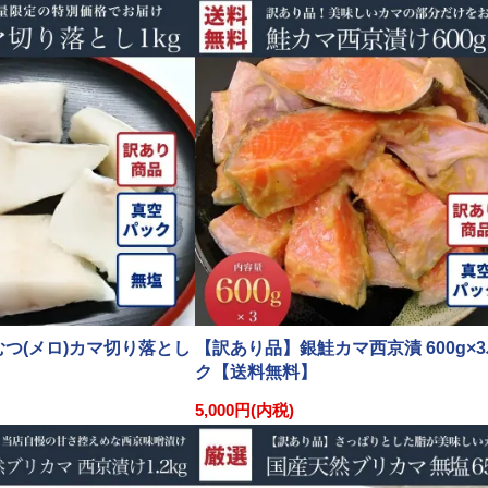
つ(メロ)カマ切り落とし
【訳あり品】銀鮭カマ西京漬 600g×
ク【送料無料】
5,000円(内税)