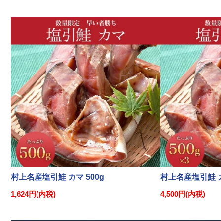
村上名産塩引鮭 カマ 500g
村上名産塩引鮭 カ
1,624円(内税)
4,500円(内税)