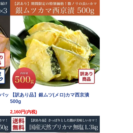
3パッ
【訳あり品】銀ムツ(メロ)カマ西京漬
500g
2,160円(内税)