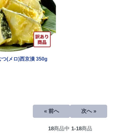
つ(メロ)西京漬 350g
« 前へ
次へ »
18
商品中
1-18
商品