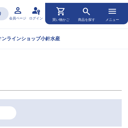
person
passkey
shopping_cart
search
menu
り
会員ページ
ログイン
買い物かご
商品を探す
メニュー
オンラインショップ小針水産