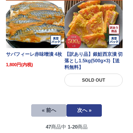
サバフィーレ赤味噌漬 4枚
【訳あり品】銀鮭西京漬 切
落とし1.5kg(500g×3)【送
1,800円(内税)
料無料】
SOLD OUT
« 前へ
次へ »
47
商品中
1-20
商品