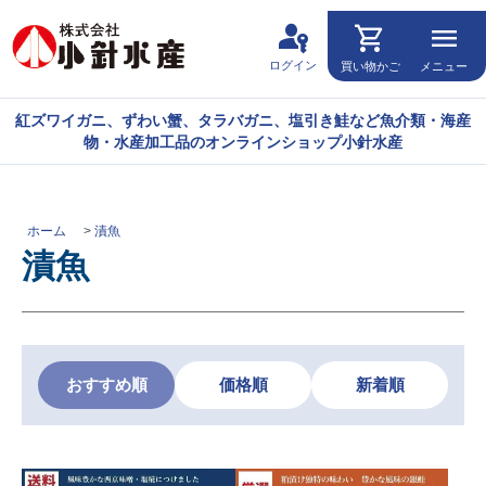
passkey
shopping_cart
menu
ログイン
買い物かご
メニュー
紅ズワイガニ、ずわい蟹、タラバガニ、塩引き鮭など魚介類・海産
物・水産加工品のオンラインショップ小針水産
ホーム
>
漬魚
漬魚
おすすめ順
価格順
新着順