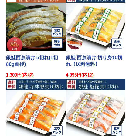
銀鮭西京漬け 5切れ(1切
銀鮭 西京漬け 切り身10切
80g前後)
れ【送料無料】
1,300円(内税)
4,095円(内税)