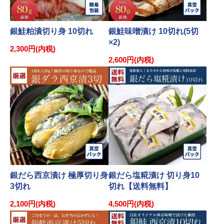
銀鮭粕漬切り身 10切れ
銀鮭味噌漬け 10切れ(5切
×2)
2,300円(内税)
2,600円(内税)
銀だら西京漬け 極厚切り身
銀だら塩糀漬け 切り身10
3切れ
切れ【送料無料】
2,100円(内税)
4,500円(内税)