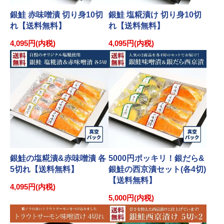
銀鮭 赤味噌漬 切り身10切
銀鮭 塩糀漬け 切り身10切
れ【送料無料】
れ【送料無料】
4,095円(内税)
4,095円(内税)
銀鮭の塩糀漬&赤味噌漬 各
5000円ポッキリ！銀だら&
5切れ【送料無料】
銀鮭の西京漬セット(各4切)
【送料無料】
4,095円(内税)
5,000円(内税)