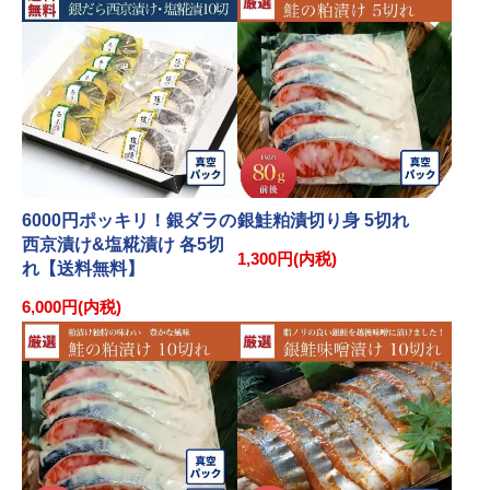
6000円ポッキリ！銀ダラの
銀鮭粕漬切り身 5切れ
西京漬け&塩糀漬け 各5切
1,300円(内税)
れ【送料無料】
6,000円(内税)