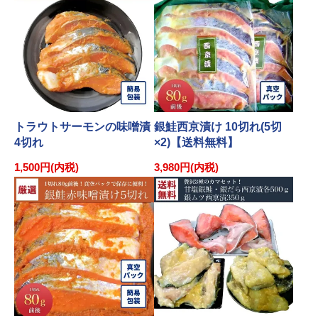
トラウトサーモンの味噌漬
銀鮭西京漬け 10切れ(5切
4切れ
×2)【送料無料】
1,500円(内税)
3,980円(内税)