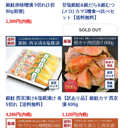
銀鮭赤味噌漬 5切れ(1切
甘塩銀鮭&銀だら&銀むつ
80g前後)
(メロ) カマ3種食べ比べセ
ット【送料無料】
1,300円(内税)
SOLD OUT
銀鮭 西京漬け&塩糀漬け 各
【訳あり品】銀鮭カマ 西京
5切れ【送料無料】
漬 600g
4,295円(内税)
1,120円(内税)