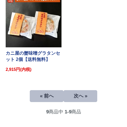
カニ屋の蟹味噌グラタンセ
ット 2個【送料無料】
2,915円(内税)
« 前へ
次へ »
9
商品中
1-9
商品