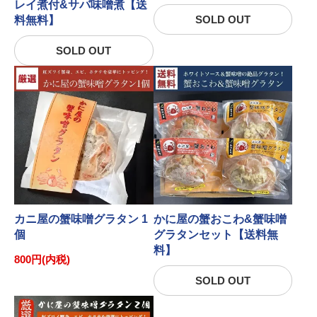
レイ煮付&サバ味噌煮【送
SOLD OUT
料無料】
SOLD OUT
カニ屋の蟹味噌グラタン 1
かに屋の蟹おこわ&蟹味噌
個
グラタンセット【送料無
料】
800円(内税)
SOLD OUT