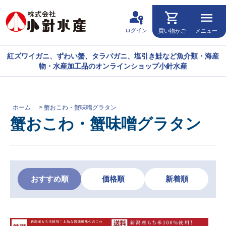
passkey
shopping_cart
menu
ログイン
買い物かご
メニュー
紅ズワイガニ、ずわい蟹、タラバガニ、塩引き鮭など魚介類・海産
物・水産加工品のオンラインショップ小針水産
ホーム
>
蟹おこわ・蟹味噌グラタン
蟹おこわ・蟹味噌グラタン
おすすめ順
価格順
新着順