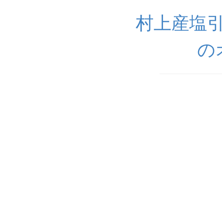
村上産塩
の