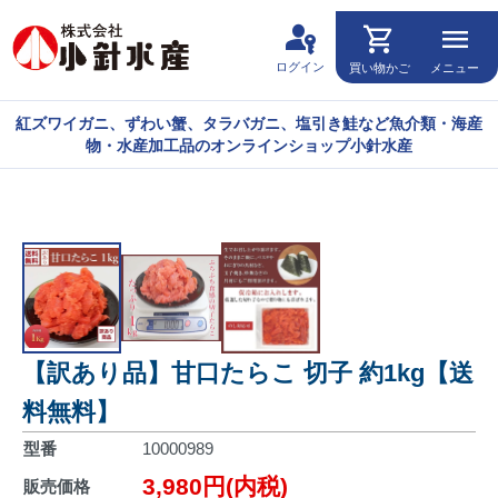
passkey
shopping_cart
menu
ログイン
買い物かご
メニュー
紅ズワイガニ、ずわい蟹、タラバガニ、塩引き鮭など魚介類・海産
物・水産加工品のオンラインショップ小針水産
【訳あり品】甘口たらこ 切子 約1kg【送
料無料】
型番
10000989
3,980円(内税)
販売価格