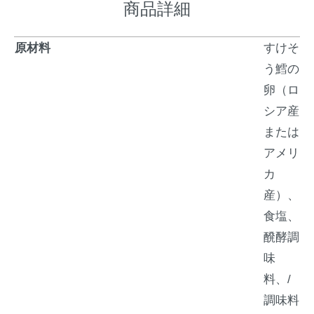
商品詳細
原材料
すけそ
う鱈の
卵（ロ
シア産
または
アメリ
カ
産）、
食塩、
醗酵調
味
料、/
調味料