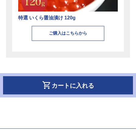
特選 いくら醤油漬け 120g
ご購入はこちらから
shopping_cart
カートに入れる