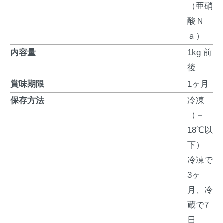
（亜硝
酸Ｎ
ａ）
内容量
1kg 前
後
賞味期限
1ヶ月
保存方法
冷凍
（－
18℃以
下）
冷凍で
3ヶ
月、冷
蔵で7
日