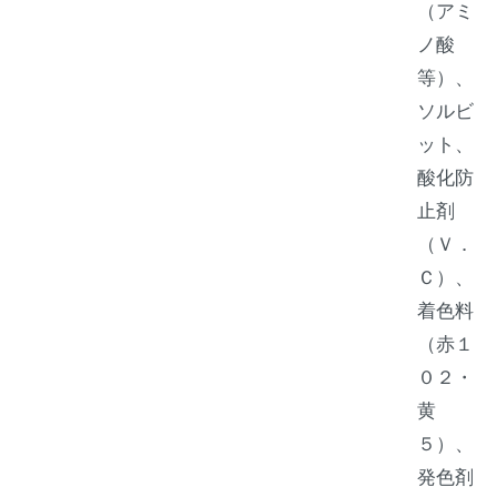
（アミ
ノ酸
等）、
ソルビ
ット、
酸化防
止剤
（Ｖ．
Ｃ）、
着色料
（赤１
０２・
黄
５）、
発色剤