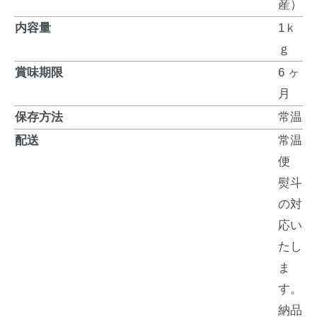
産）
内容量
1ｋ
ｇ
賞味期限
6 ヶ
月
保存方法
常温
配送
常温
便
熨斗
の対
応い
たし
ま
す。
納品