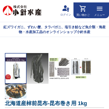
passkey
shopping_cart
menu
ログイン
買い物かご
メニュー
紅ズワイガニ、ずわい蟹、タラバガニ、塩引き鮭など魚介類・海産
物・水産加工品のオンラインショップ小針水産
北海道産棹前昆布-昆布巻き用 1kg