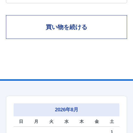
買い物を続ける
2026年8月
日
月
火
水
木
金
土
1