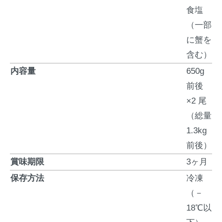
食塩
（一部
に蟹を
含む）
内容量
650g
前後
×2 尾
（総量
1.3kg
前後）
賞味期限
3ヶ月
保存方法
冷凍
（－
18℃以