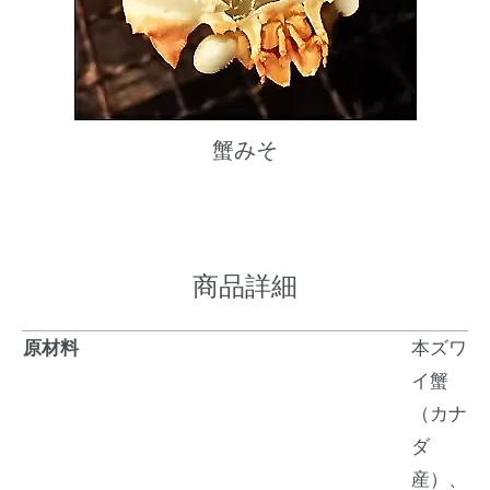
蟹みそ
商品詳細
原材料
本ズワ
イ蟹
（カナ
ダ
産）、