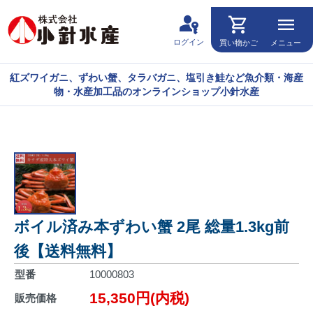
passkey
shopping_cart
menu
ログイン
買い物かご
メニュー
紅ズワイガニ、ずわい蟹、タラバガニ、塩引き鮭など魚介類・海産
物・水産加工品のオンラインショップ小針水産
ボイル済み本ずわい蟹 2尾 総量1.3kg前
後【送料無料】
型番
10000803
15,350円(内税)
販売価格