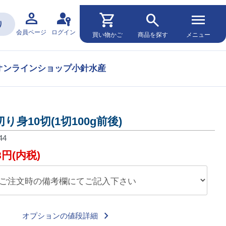
person
passkey
shopping_cart
search
menu
り
会員ページ
ログイン
買い物かご
商品を探す
メニュー
オンラインショップ小針水産
り身10切(1切100g前後)
44
88円(内税)
keyboard_arrow_right
オプションの値段詳細