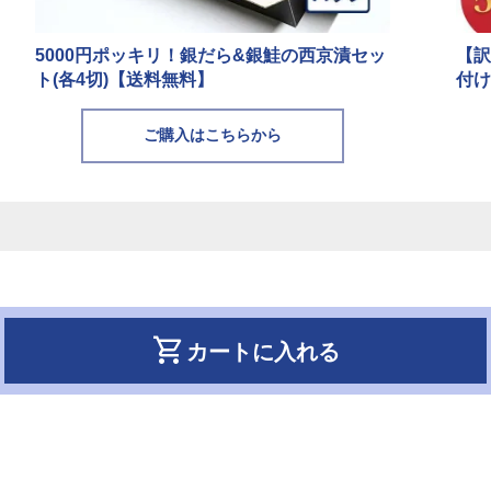
5000円ポッキリ！銀だら&銀鮭の西京漬セッ
【訳
ト(各4切)【送料無料】
付け
ご購入はこちらから
shopping_cart
カートに入れる