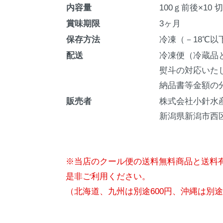
内容量
100ｇ前後×10 切
賞味期限
3ヶ月
保存方法
冷凍（－18℃以
配送
冷凍便（冷蔵品
熨斗の対応いた
納品書等金額の
販売者
株式会社小針水
新潟県新潟市西区
※当店のクール便の送料無料商品と送料
是非ご利用ください。
（北海道、九州は別途600円、沖縄は別途1