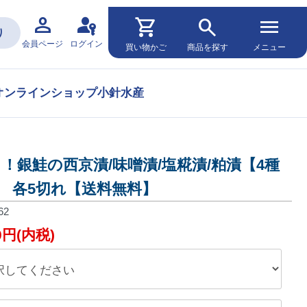
person
passkey
shopping_cart
search
menu
り
会員ページ
ログイン
買い物かご
商品を探す
メニュー
オンラインショップ小針水産
リ！銀鮭の西京漬/味噌漬/塩糀漬/粕漬【4種
】 各5切れ【送料無料】
62
00円(内税)