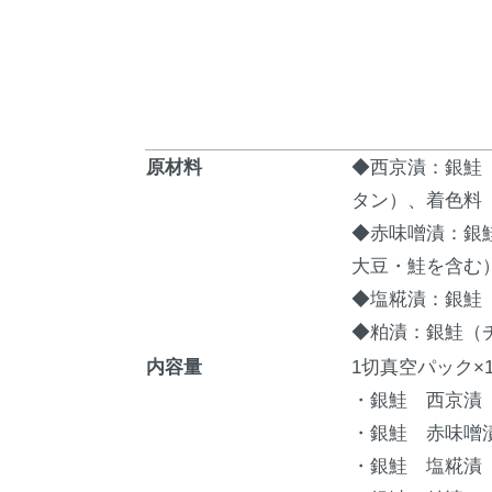
原材料
◆西京漬：銀鮭
タン）、着色料
◆赤味噌漬：銀
大豆・鮭を含む
◆塩糀漬：銀鮭
◆粕漬：銀鮭（
内容量
1切真空パック×
・銀鮭 西京漬
・銀鮭 赤味噌
・銀鮭 塩糀漬