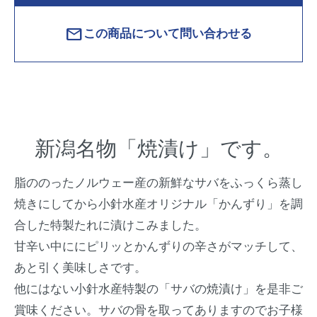
mail
この商品について問い合わせる
新潟名物「焼漬け」です。
脂ののったノルウェー産の新鮮なサバをふっくら蒸し
焼きにしてから小針水産オリジナル「かんずり」を調
合した特製たれに漬けこみました。
甘辛い中ににピリッとかんずりの辛さがマッチして、
あと引く美味しさです。
他にはない小針水産特製の「サバの焼漬け」を是非ご
賞味ください。サバの骨を取ってありますのでお子様