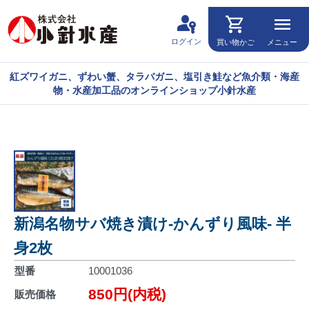
passkey
shopping_cart
menu
ログイン
買い物かご
メニュー
紅ズワイガニ、ずわい蟹、タラバガニ、塩引き鮭など魚介類・海産
物・水産加工品のオンラインショップ小針水産
新潟名物サバ焼き漬け-かんずり風味- 半
身2枚
型番
10001036
850円(内税)
販売価格