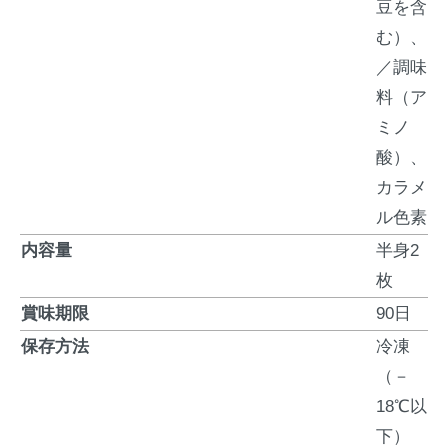
豆を含
む）、
／調味
料（ア
ミノ
酸）、
カラメ
ル色素
内容量
半身2
枚
賞味期限
90日
保存方法
冷凍
（－
18℃以
下）