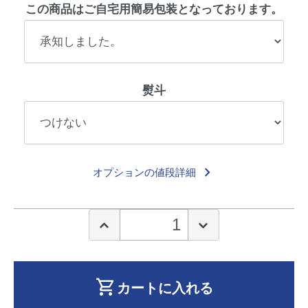
この商品はご自宅用簡易包装となっております。
熨斗
keyboard_arrow_right
オプションの値段詳細
shopping_cart
カートに入れる