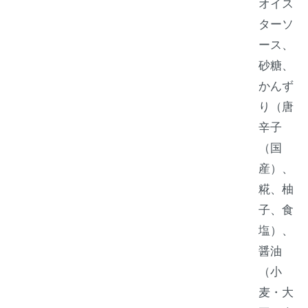
オイス
ターソ
ース、
砂糖、
かんず
り（唐
辛子
（国
産）、
糀、柚
子、食
塩）、
醤油
（小
麦・大