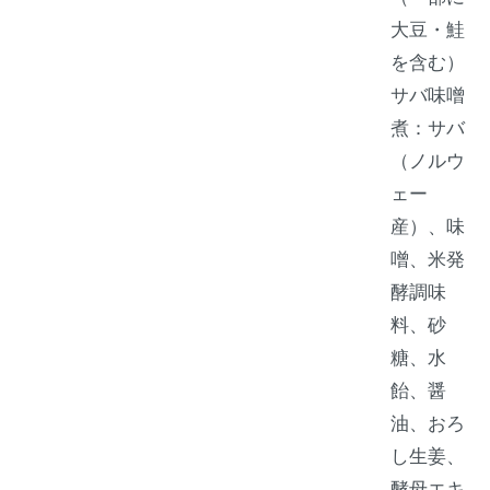
大豆・鮭
を含む）
サバ味噌
煮：サバ
（ノルウ
ェー
産）、味
噌、米発
酵調味
料、砂
糖、水
飴、醤
油、おろ
し生姜、
酵母エキ