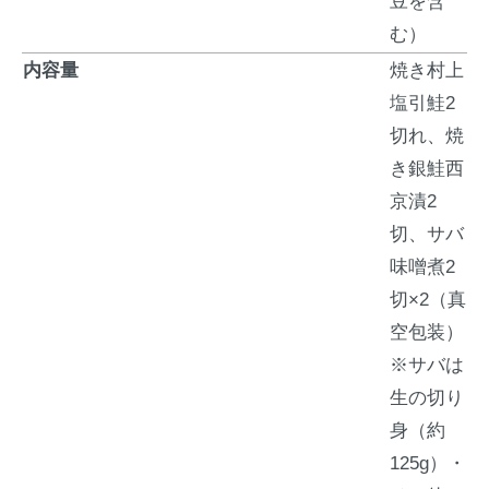
豆を含
む）
内容量
焼き村上
塩引鮭2
切れ、焼
き銀鮭西
京漬2
切、サバ
味噌煮2
切×2（真
空包装）
※サバは
生の切り
身（約
125g）・