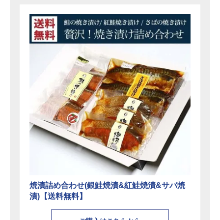
焼漬詰め合わせ(銀鮭焼漬&紅鮭焼漬&サバ焼
漬)【送料無料】