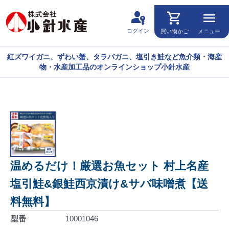
passkey
shopping_cart
menu
ログイン
買い物かご
メニュー
紅ズワイガニ、ずわい蟹、タラバガニ、塩引き鮭など魚介類・海産
物・水産加工品のオンラインショップ小針水産
温めるだけ！厳選お魚セット 村上名産
塩引鮭&銀鮭西京漬け&サバ味噌煮【送
料無料】
型番
10001046