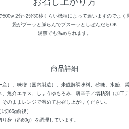
お召し上がり方
500w 2分~2分30秒くらい機種によって違いますのでよ
袋がプーッと膨らんでプスーッとしぼんだらOK
湯煎でも温められます。
商品詳細
ー産）、味噌（国内製造）、米醗酵調味料、砂糖、水飴、
ス、魚介エキス、しょうゆもろみ、唐辛子／増粘剤（加工
、そのままレンジで温めてお召し上がりください。
1切65g前後）
切り身（約80g）を調理しています。