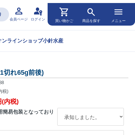
person
passkey
shopping_cart
search
menu
り
会員ページ
ログイン
買い物かご
商品を探す
メニュー
オンラインショップ小針水産
1切れ65g前後)
88
内税)
円(内税)
用簡易包装となっており