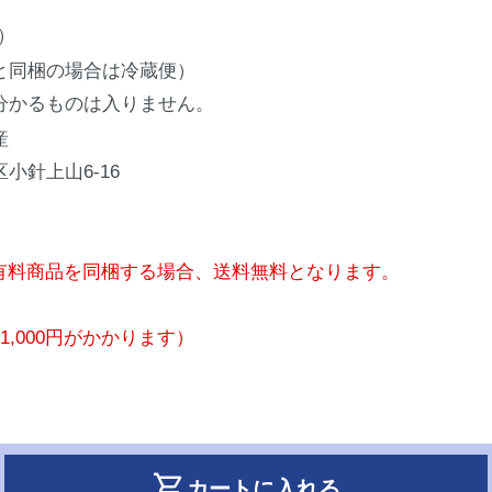
）
と同梱の場合は冷蔵便）
分かるものは入りません。
産
小針上山6-16
有料商品を同梱する場合、送料無料となります。
,000円がかかります）
shopping_cart
カートに入れる