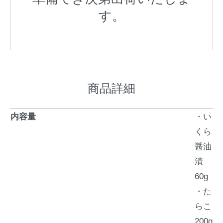
す。
商品詳細
内容量
・い
くら
醤油
漬
60g
・た
らこ
200g