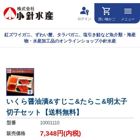
passkey
shopping_cart
menu
ログイン
買い物かご
メニュー
紅ズワイガニ、ずわい蟹、タラバガニ、塩引き鮭など魚介類・海産
物・水産加工品のオンラインショップ小針水産
いくら醤油漬&すじこ&たらこ&明太子
切子セット【送料無料】
型番
10001110
7,348円(内税)
販売価格