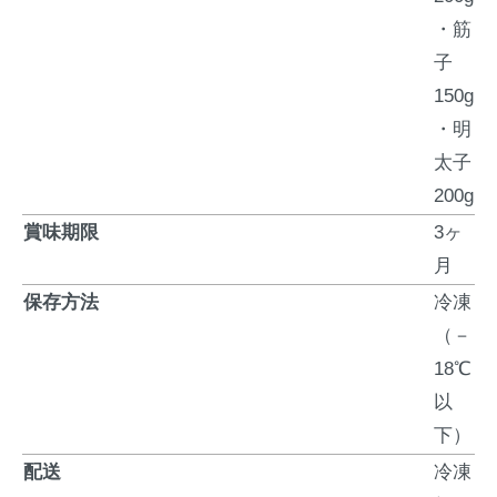
・筋
子
150g
・明
太子
200g
賞味期限
3ヶ
月
保存方法
冷凍
（－
18℃
以
下）
配送
冷凍