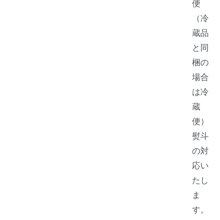
便
（冷
蔵品
と同
梱の
場合
は冷
蔵
便）
熨斗
の対
応い
たし
ま
す。