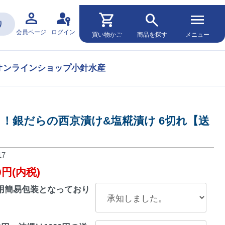
person
passkey
shopping_cart
search
menu
り
会員ページ
ログイン
買い物かご
商品を探す
メニュー
オンラインショップ小針水産
リ！銀だらの西京漬け&塩糀漬け 6切れ【送
17
00円(内税)
用簡易包装となっており