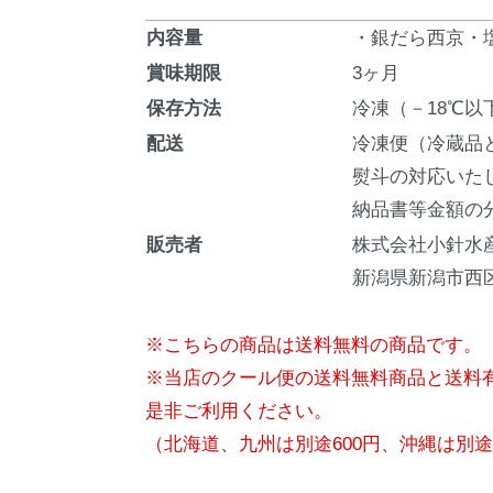
内容量
・銀だら西京・
賞味期限
3ヶ月
保存方法
冷凍（－18℃以
配送
冷凍便（冷蔵品
熨斗の対応いた
納品書等金額の
販売者
株式会社小針水
新潟県新潟市西区
※こちらの商品は送料無料の商品です。
※当店のクール便の送料無料商品と送料
是非ご利用ください。
（北海道、九州は別途600円、沖縄は別途1